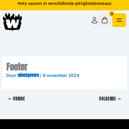
Ga
Hete sauzen in verschillende pittigheidsniveaus
naar
0
de
inhoud
Footer
winstgevers
Door
/
8 november 2024
VORIGE
VOLGENDE