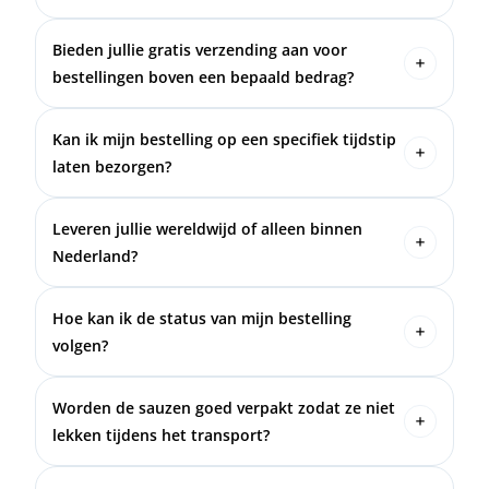
is verzonden.
De verzendkosten worden berekend tijdens het
afrekenproces en zijn afhankelijk van het gewicht
Bieden jullie gratis verzending aan voor
en de bestemming van je bestelling.
bestellingen boven een bepaald bedrag?
Ja, voor bestellingen boven €45,- bieden we gratis
verzending binnen Nederland aan.
Kan ik mijn bestelling op een specifiek tijdstip
laten bezorgen?
Dit hangt af van de bezorgservice die we
gebruiken. Je kunt dit aangeven bij het afrekenen,
Leveren jullie wereldwijd of alleen binnen
en wij doen ons best om het tijdstip te
Nederland?
coördineren.
We leveren zowel binnen Nederland als naar een
aantal internationale bestemmingen.
Hoe kan ik de status van mijn bestelling
volgen?
Na verzending ontvang je een trackingnummer via
e-mail waarmee je de status van je bestelling kunt
Worden de sauzen goed verpakt zodat ze niet
volgen.
lekken tijdens het transport?
Ja, we zorgen ervoor dat alle sauzen goed zijn
verpakt in beschermend materiaal om lekkages te