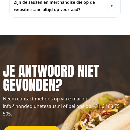
Zijn de sauzen en merchandise die op de
voorkomen tijdens de verzending.
website staan altijd op voorraad?
We proberen de voorraad up-to-date te houden,
maar het kan voorkomen dat een product tijdelijk
niet beschikbaar is.
JE ANTWOORD NIET
GEVONDEN?
Neem contact met ons op via e-mail op
info@nondedjuhetesaus.nl of bel ons op +31 6 188 75
505.