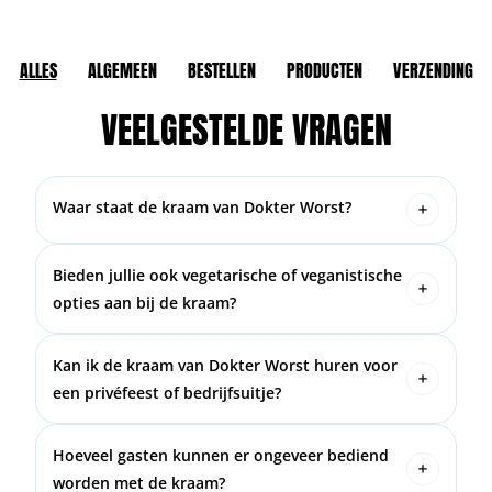
ALLES
ALGEMEEN
BESTELLEN
PRODUCTEN
VERZENDING
VEELGESTELDE VRAGEN
Waar staat de kraam van Dokter Worst?
De kraam van Dokter Worst bevindt zich aan de
Oude Vest in Breda. Voor de meest actuele
Bieden jullie ook vegetarische of veganistische
informatie over de openingstijden is het raadzaam
opties aan bij de kraam?
de officiële Facebook en Instagram pagina van
Jazeker! Dokter Worst biedt ook vegetarische en
Dokter Worst te raadplegen.
veganistische opties aan bij de kraam. Voor meer
Kan ik de kraam van Dokter Worst huren voor
informatie over het actuele aanbod kun je het
een privéfeest of bedrijfsuitje?
beste even langskomen of de sociale media van
Jazeker! De kraam van Dokter Worst is te huur
Dokter Worst checken!
voor privéfeesten, bedrijfsuitjes en andere
Hoeveel gasten kunnen er ongeveer bediend
evenementen. Het team zorgt voor een unieke
worden met de kraam?