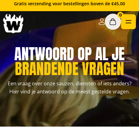
Ga
Gratis verzending voor bestellingen boven de €45,00
naar
0
de
inhoud
ANTWOORD OP AL JE
BRANDENDE VRAGEN
Een vraag over onze sauzen, diensten of iets anders?
Hier vind je antwoord op de meest gestelde vragen.