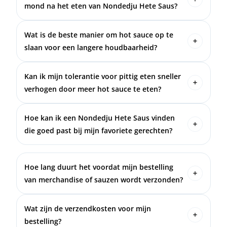
kruiden en sauzen. Combineer bijvoorbeeld een
mond na het eten van Nondedju Hete Saus?
beetje met barbecuesaus voor een extra kick, of
Dat komt door de capsaïcine in de pepers, die je
meng het door je favoriete dip.
zenuwen activeert en het branderige gevoel
Wat is de beste manier om hot sauce op te
veroorzaakt. Je smaakpapillen blijven echter
slaan voor een langere houdbaarheid?
onaangetast, het is puur een sensatie.
Bewaar je hot sauce op een koele, donkere plek.
Als de fles het aanbeveelt, kun je het ook in de
Kan ik mijn tolerantie voor pittig eten sneller
koelkast bewaren om de versheid te behouden.
verhogen door meer hot sauce te eten?
Ja, door regelmatig pittig te eten, past je lichaam
zich aan en wordt je tolerantie hoger. Begin met
Hoe kan ik een Nondedju Hete Saus vinden
mildere sauzen en werk je langzaam omhoog naar
die goed past bij mijn favoriete gerechten?
pittigere varianten voor een betere ervaring.
Probeer verschillende sauzen uit binnen de mild
tot medium hete categorie en kijk welke het beste
past bij je gerechten. Bijvoorbeeld, een fruitige
Hoe lang duurt het voordat mijn bestelling
saus voor kip of een rokerige saus voor BBQ-
van merchandise of sauzen wordt verzonden?
gerechten!
We verzenden alle bestellingen binnen 1-3
werkdagen na ontvangst van je betaling. Je
Wat zijn de verzendkosten voor mijn
ontvangt een trackingnummer zodra je bestelling
bestelling?