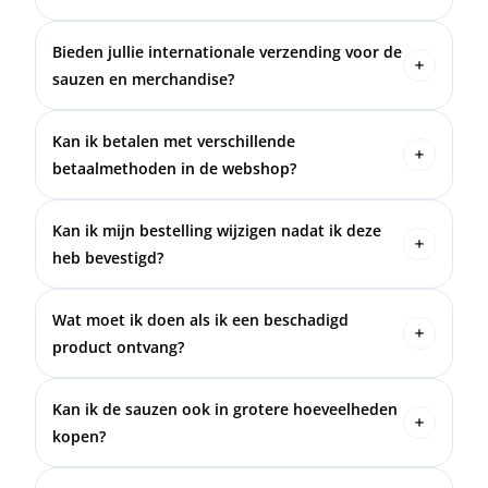
Het duurt ongeveer 2-3 werkdagen voordat je je
bestelling ontvangt.
Bieden jullie internationale verzending voor de
sauzen en merchandise?
Jazeker, wij bieden internationale verzending voor
de sauzen en merchandise!
Kan ik betalen met verschillende
betaalmethoden in de webshop?
Jazeker, je kunt betalen met verschillende
betaalmethoden in de webshop!
Kan ik mijn bestelling wijzigen nadat ik deze
heb bevestigd?
Als je je bestelling wilt wijzigen nadat je deze hebt
bevestigd, stuur dan een e-mail naar
Wat moet ik doen als ik een beschadigd
info@dokterworst.com om te kijken of het nog
product ontvang?
mogelijk is.
Als je een beschadigd product ontvangt, neem dan
direct contact op met info@dokterworst.com.
Kan ik de sauzen ook in grotere hoeveelheden
kopen?
Vraag naar de mogelijkheden voor het kopen van