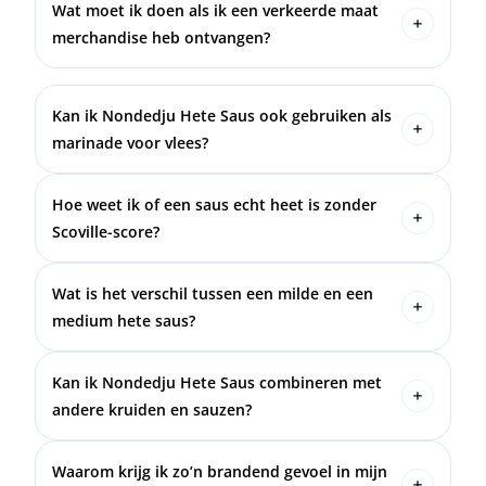
sauzen in grotere hoeveelheden bij de kraam of
Wat moet ik doen als ik een verkeerde maat
via de webshop!
merchandise heb ontvangen?
Neem dan direct contact op met
info@dokterworst.com.
Kan ik Nondedju Hete Saus ook gebruiken als
marinade voor vlees?
Zeker! Nondedju Hete Saus is geweldig als
marinade voor vlees, vis, of groenten. Het voegt
Hoe weet ik of een saus echt heet is zonder
niet alleen hitte toe, maar ook extra smaak die het
Scoville-score?
gerecht naar een hoger niveau tilt.
Onze sauzen zijn ingedeeld in vijf hittecategorieën,
van 1 tot 5. Categorie 1 is een milde
Wat is het verschil tussen een milde en een
bliksemschicht voor de beginners, en categorie 5 is
medium hete saus?
een extreem hete uitdaging voor de echte durfals!
Milde sauzen bevatten vaak mildere pepers zoals
Kies de juiste saus op basis van je eigen tolerantie
jalapeño, terwijl medium hete sauzen een iets
Kan ik Nondedju Hete Saus combineren met
en bereid je voor op een explosie van smaak.
pittiger randje hebben met pepers zoals habanero.
andere kruiden en sauzen?
Het verschil zit in de intensiteit van de smaak en
Ja, Nondedju Hete Saus is een veelzijdige
de duur van de hitte.
smaakmaker die goed samengaat met andere
Waarom krijg ik zo’n brandend gevoel in mijn