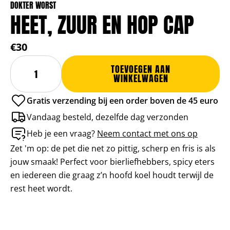
DOKTER WORST
HEET, ZUUR EN HOP CAP
€30
Heet,
Alternative:
TOEVOEGEN AAN
Zuur
WINKELWAGEN
en
Hop
Gratis verzending bij een order boven de 45 euro
Cap
aantal
Vandaag besteld, dezelfde dag verzonden
Heb je een vraag?
Neem contact met ons op
Zet 'm op: de pet die net zo pittig, scherp en fris is als
jouw smaak! Perfect voor bierliefhebbers, spicy eters
en iedereen die graag z’n hoofd koel houdt terwijl de
rest heet wordt.