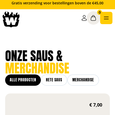
Ga
Gratis verzending voor bestellingen boven de €45,00
naar
0
de
inhoud
ONZE SAUS &
MERCHANDISE
ALLE PRODUCTEN
HETE SAUS
MERCHANDISE
€
7,00