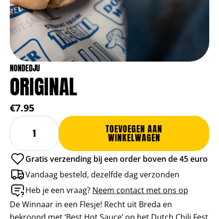
NONDEDJU
ORIGINAL
€7.95
Original
Alternative:
TOEVOEGEN AAN
aantal
WINKELWAGEN
Gratis verzending bij een order boven de 45 euro
Vandaag besteld, dezelfde dag verzonden
Heb je een vraag?
Neem contact met ons op
De Winnaar in een Flesje! Recht uit Breda en
bekroond met ‘Best Hot Sauce’ op het Dutch Chili Fest