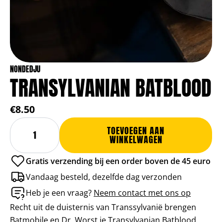
NONDEDJU
TRANSYLVANIAN BATBLOOD
€8.50
Transylvanian
Alternative:
TOEVOEGEN AAN
Batblood
WINKELWAGEN
aantal
Gratis verzending bij een order boven de 45 euro
Vandaag besteld, dezelfde dag verzonden
Heb je een vraag?
Neem contact met ons op
Recht uit de duisternis van Transsylvanië brengen
Batmobile en Dr. Worst je Transylvanian Batblood,