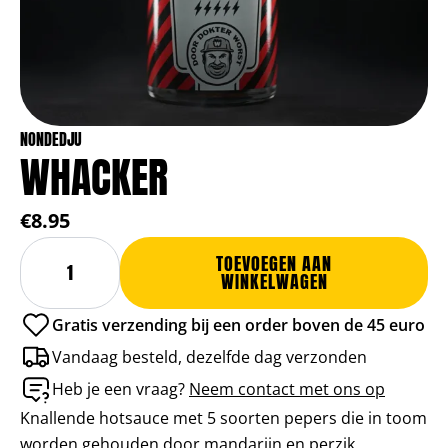
NONDEDJU
WHACKER
€8.95
Whacker
Alternative:
TOEVOEGEN AAN
aantal
WINKELWAGEN
Gratis verzending bij een order boven de 45 euro
Vandaag besteld, dezelfde dag verzonden
Heb je een vraag?
Neem contact met ons op
Knallende hotsauce met 5 soorten pepers die in toom
worden gehouden door mandarijn en perzik.